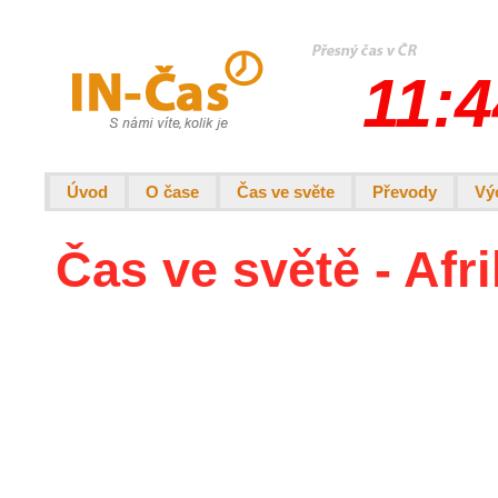
11:4
Úvod
O čase
Čas ve světe
Převody
Vý
Čas ve světě - Afr