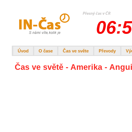
06:5
Úvod
O čase
Čas ve světe
Převody
Vý
Čas ve světě - Amerika - Angui