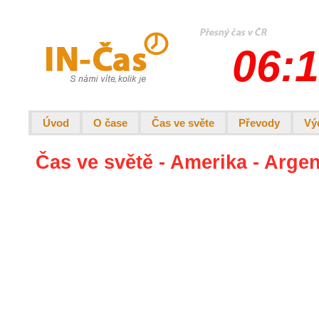
06:1
Úvod
O čase
Čas ve světe
Převody
Vý
Čas ve světě - Amerika - Argen