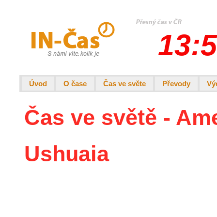
13:5
Úvod
O čase
Čas ve světe
Převody
Vý
Čas ve světě - Ame
Ushuaia