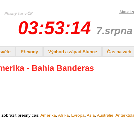
Aktualiz
03:53:14
7.srpna
světe
Převody
Východ a západ Slunce
Čas na web
Amerika - Bahia Banderas
e zobrazit přesný čas:
Amerika
,
Afrika
,
Evropa
,
Asia
,
Austrálie
,
Antarktid