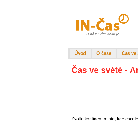
Úvod
O čase
Čas ve 
Čas ve světě - 
Zvolte kontinent místa, kde chcet