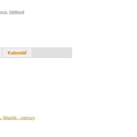
,
ovat
Oblíbené
Kalendář
a
,
Atlantik - ostrovy