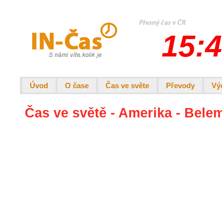
15:4
Úvod
O čase
Čas ve světe
Převody
Vý
Čas ve světě - Amerika - Bele