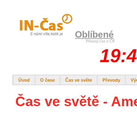
Oblíbené
19:4
Úvod
O čase
Čas ve světe
Převody
Vý
Čas ve světě - Am