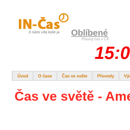
Oblíbené
15:0
Úvod
O čase
Čas ve světe
Převody
Vý
Čas ve světě - Am