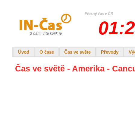
01:2
Úvod
O čase
Čas ve světe
Převody
Vý
Čas ve světě - Amerika - Canc