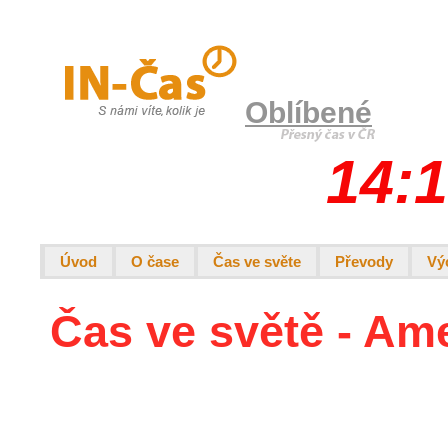
Oblíbené
14:1
Úvod
O čase
Čas ve světe
Převody
Vý
Čas ve světě - Am