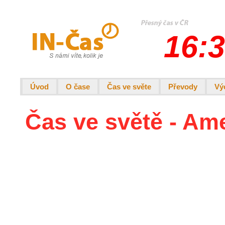
16:3
Úvod
O čase
Čas ve světe
Převody
Vý
Čas ve světě - Am