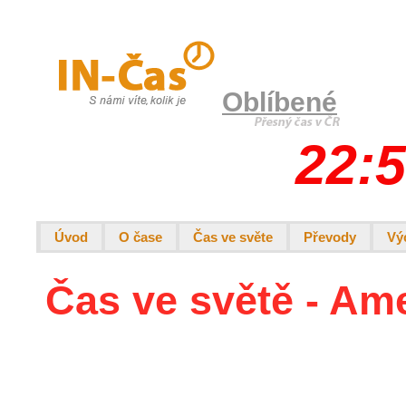
Oblíbené
22:5
Úvod
O čase
Čas ve světe
Převody
Vý
Čas ve světě - Am