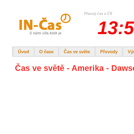
13:5
Úvod
O čase
Čas ve světe
Převody
Vý
Čas ve světě - Amerika - Daw