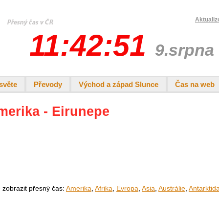
Aktualiz
11:42:51
9.srpna
světe
Převody
Východ a západ Slunce
Čas na web
merika - Eirunepe
e zobrazit přesný čas:
Amerika
,
Afrika
,
Evropa
,
Asia
,
Austrálie
,
Antarktid