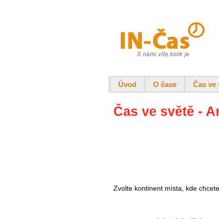
Úvod
O čase
Čas ve 
Čas ve světě - A
Zvolte kontinent místa, kde chcet