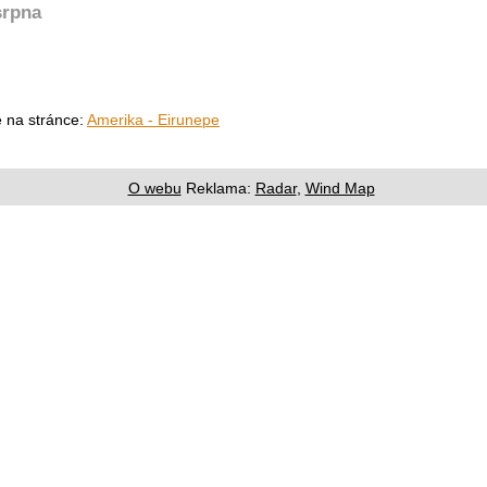
srpna
e na stránce:
Amerika - Eirunepe
O webu
Reklama:
Radar
,
Wind Map