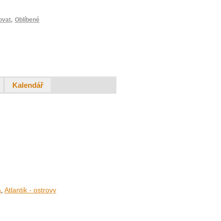
,
ovat
Oblíbené
Kalendář
a
,
Atlantik - ostrovy