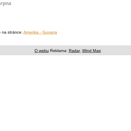
srpna
e na stránce:
Amerika - Guyana
O webu
Reklama:
Radar
,
Wind Map