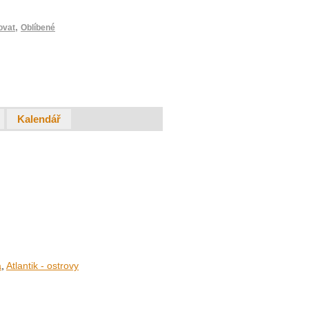
,
ovat
Oblíbené
Kalendář
a
,
Atlantik - ostrovy