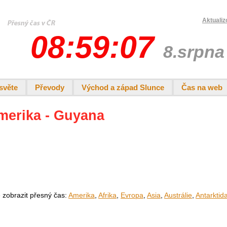
Aktualiz
08:59:07
8.srpna
světe
Převody
Východ a západ Slunce
Čas na web
Amerika - Guyana
e zobrazit přesný čas:
Amerika
,
Afrika
,
Evropa
,
Asia
,
Austrálie
,
Antarktid