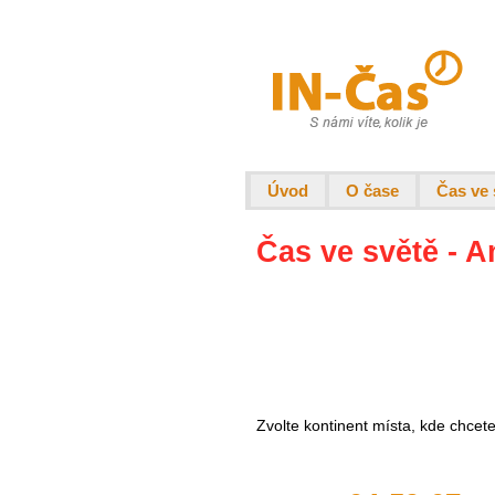
Úvod
O čase
Čas ve 
Čas ve světě - 
Zvolte kontinent místa, kde chcet