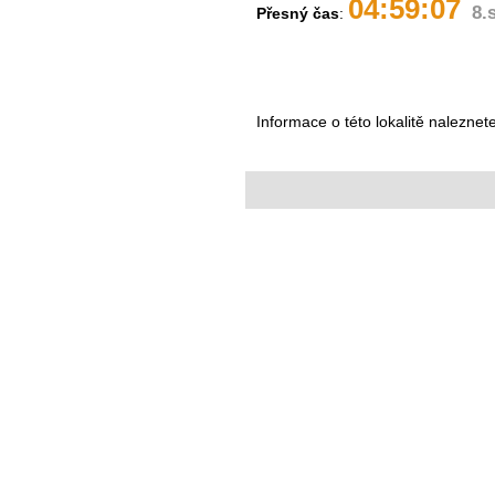
04:59:07
8.
Přesný čas
:
Informace o této lokalitě naleznet