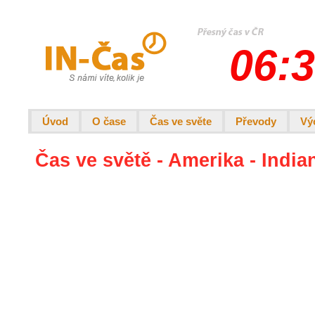
06:3
Úvod
O čase
Čas ve světe
Převody
Vý
Čas ve světě - Amerika - India