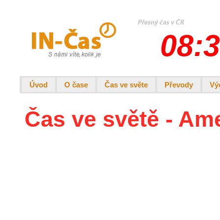
08:3
Úvod
O čase
Čas ve světe
Převody
Vý
Čas ve světě - Am