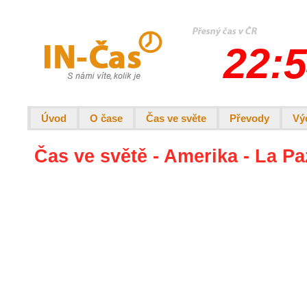
22:5
Úvod
O čase
Čas ve světe
Převody
Vý
Čas ve světě - Amerika - La Pa