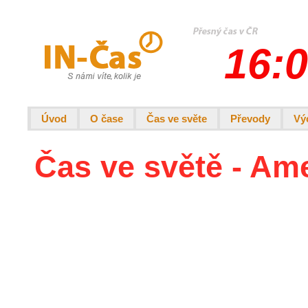
16:0
Úvod
O čase
Čas ve světe
Převody
Vý
Čas ve světě - Am