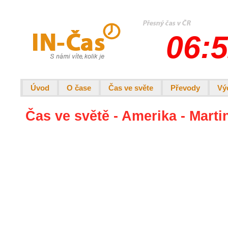
06:5
Úvod
O čase
Čas ve světe
Převody
Vý
Čas ve světě - Amerika - Marti