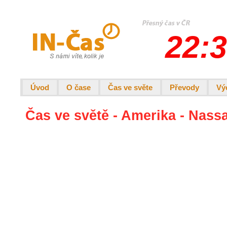
22:3
Úvod
O čase
Čas ve světe
Převody
Vý
Čas ve světě - Amerika - Nass