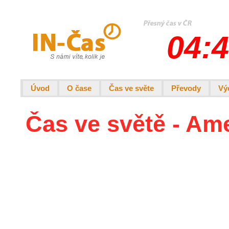
04:4
Úvod
O čase
Čas ve světe
Převody
Vý
Čas ve světě - Am