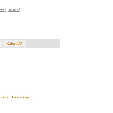
,
ovat
Oblíbené
Kalendář
a
,
Atlantik - ostrovy