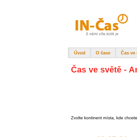
Úvod
O čase
Čas ve 
Čas ve světě - A
Zvolte kontinent místa, kde chcet