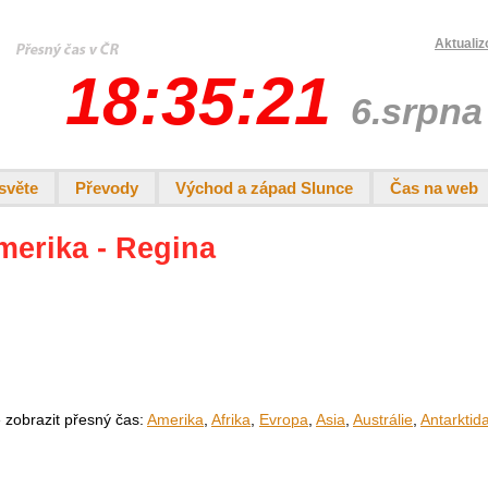
Aktualiz
18:35:21
6.srpna
světe
Převody
Východ a západ Slunce
Čas na web
merika - Regina
e zobrazit přesný čas:
Amerika
,
Afrika
,
Evropa
,
Asia
,
Austrálie
,
Antarktid