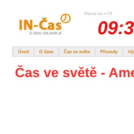
09:3
Úvod
O čase
Čas ve světe
Převody
Vý
Čas ve světě - Am