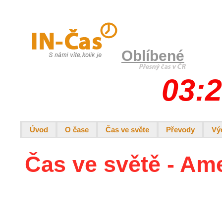
Oblíbené
03:2
Úvod
O čase
Čas ve světe
Převody
Vý
Čas ve světě - Am