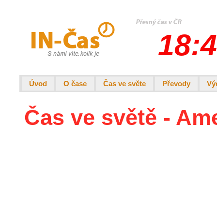
18:4
Úvod
O čase
Čas ve světe
Převody
Vý
Čas ve světě - Am