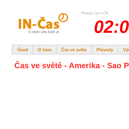
02:0
Úvod
O čase
Čas ve světe
Převody
Vý
Čas ve světě - Amerika - Sao 