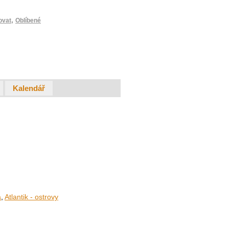
,
ovat
Oblíbené
Kalendář
a
,
Atlantik - ostrovy