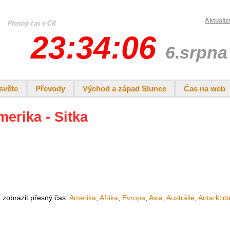
Aktualiz
23:34:06
6.srpna
světe
Převody
Východ a západ Slunce
Čas na web
merika - Sitka
e zobrazit přesný čas:
Amerika
,
Afrika
,
Evropa
,
Asia
,
Austrálie
,
Antarktid