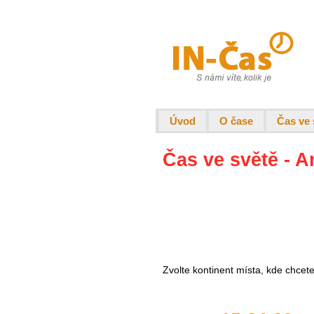
Úvod
O čase
Čas ve 
Čas ve světě - A
Zvolte kontinent místa, kde chcet