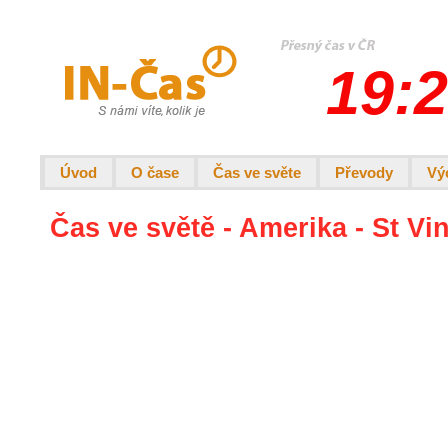
19:2
Úvod
O čase
Čas ve světe
Převody
Vý
Čas ve světě - Amerika - St Vi