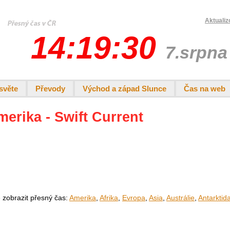
Aktualiz
14:19:30
7.srpna
světe
Převody
Východ a západ Slunce
Čas na web
merika - Swift Current
e zobrazit přesný čas:
Amerika
,
Afrika
,
Evropa
,
Asia
,
Austrálie
,
Antarktid