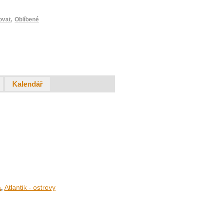
,
ovat
Oblíbené
Kalendář
a
,
Atlantik - ostrovy