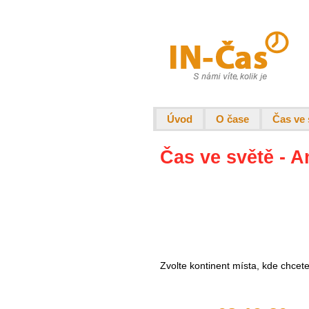
Úvod
O čase
Čas ve 
Čas ve světě - A
Zvolte kontinent místa, kde chcet