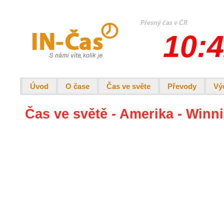
10:4
Úvod
O čase
Čas ve světe
Převody
Vý
Čas ve světě - Amerika - Winn