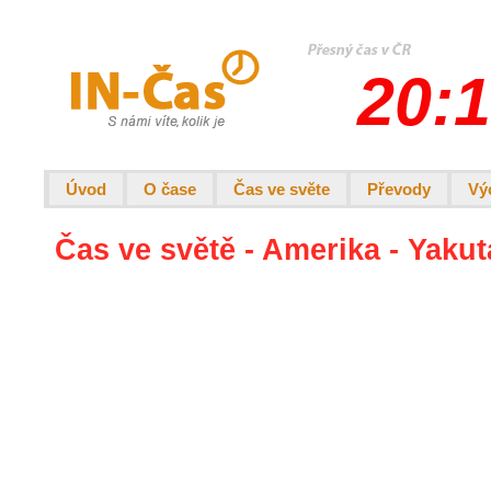
20:1
Úvod
O čase
Čas ve světe
Převody
Vý
Čas ve světě - Amerika - Yakut