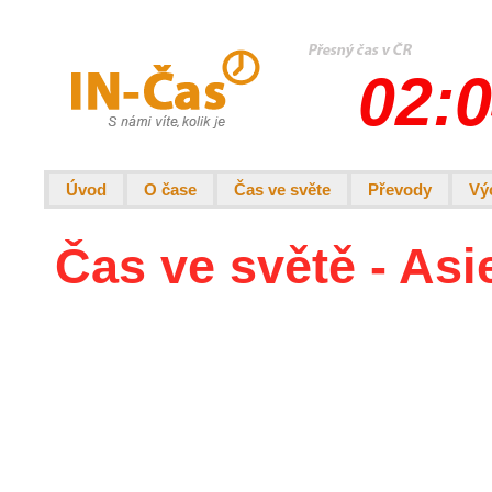
02:0
Úvod
O čase
Čas ve světe
Převody
Vý
Čas ve světě - As