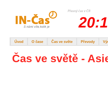
20:1
Úvod
O čase
Čas ve světe
Převody
Vý
Čas ve světě - Asie