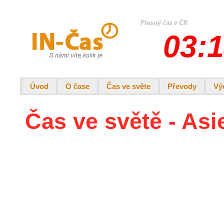
03:1
Úvod
O čase
Čas ve světe
Převody
Vý
Čas ve světě - Asi