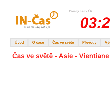
03:2
Úvod
O čase
Čas ve světe
Převody
Vý
Čas ve světě - Asie - Vientiane