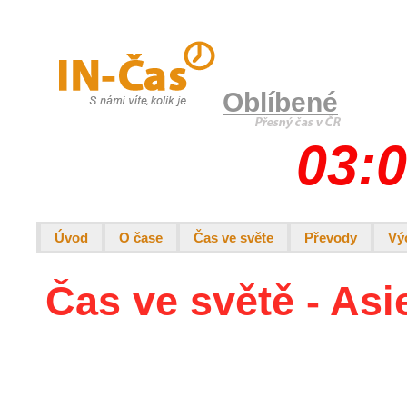
Oblíbené
03:0
Úvod
O čase
Čas ve světe
Převody
Vý
Čas ve světě - Asi