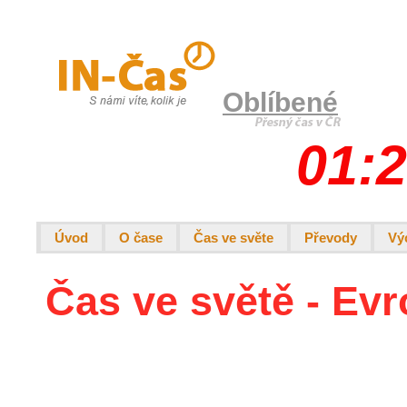
Oblíbené
01:2
Úvod
O čase
Čas ve světe
Převody
Vý
Čas ve světě - Evr