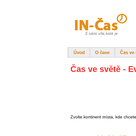
Úvod
O čase
Čas ve 
Čas ve světě - E
Zvolte kontinent místa, kde chcet