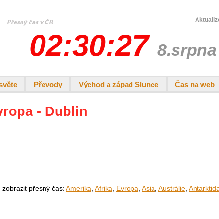
Aktualiz
02:30:27
8.srpna
světe
Převody
Východ a západ Slunce
Čas na web
vropa - Dublin
e zobrazit přesný čas:
Amerika
,
Afrika
,
Evropa
,
Asia
,
Austrálie
,
Antarktid