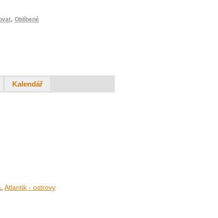
,
ovat
Oblíbené
Kalendář
a
,
Atlantik - ostrovy