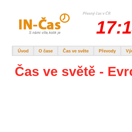
17:1
Úvod
O čase
Čas ve světe
Převody
Vý
Čas ve světě - Evr