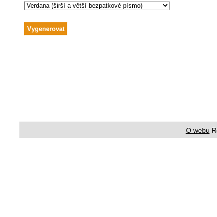
O webu
R