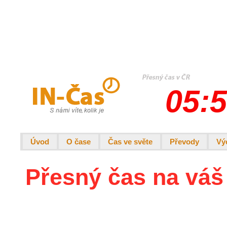
05:5
Úvod
O čase
Čas ve světe
Převody
Vý
Přesný čas na váš