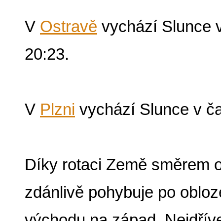
V
Ostravě
vychází Slunce v
20:23.
V
Plzni
vychází Slunce v ča
Díky rotaci Země směrem 
zdánlivě pohybuje po oblo
východu na západ. Nejdřív