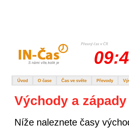
09:4
Úvod
O čase
Čas ve světe
Převody
Vý
Východy a západy
Níže naleznete časy výcho