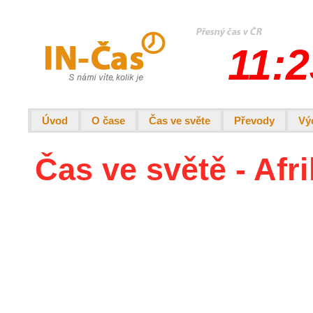
11:2
Úvod
O čase
Čas ve světe
Převody
Vý
Čas ve světě - Afri