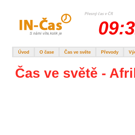
09:3
Úvod
O čase
Čas ve světe
Převody
Vý
Čas ve světě - Afr