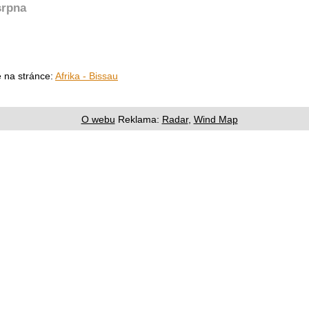
srpna
e na stránce:
Afrika - Bissau
O webu
Reklama:
Radar
,
Wind Map