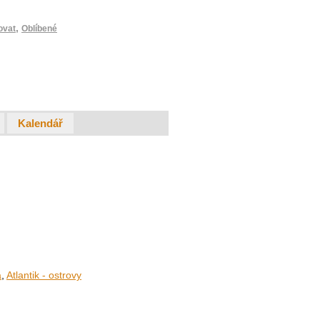
,
ovat
Oblíbené
Kalendář
a
,
Atlantik - ostrovy