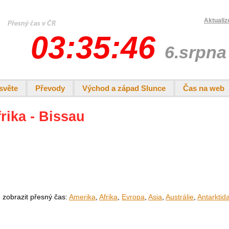
Aktualiz
03:35:46
6.srpna
světe
Převody
Východ a západ Slunce
Čas na web
frika - Bissau
e zobrazit přesný čas:
Amerika
,
Afrika
,
Evropa
,
Asia
,
Austrálie
,
Antarktid