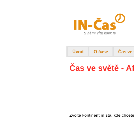
Úvod
O čase
Čas ve 
Čas ve světě - A
Zvolte kontinent místa, kde chcet