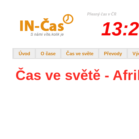
13:2
Úvod
O čase
Čas ve světe
Převody
Vý
Čas ve světě - Afr