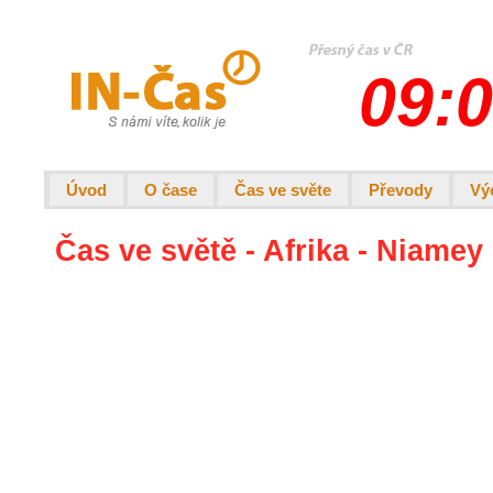
09:0
Úvod
O čase
Čas ve světe
Převody
Vý
Čas ve světě - Afrika - Niamey