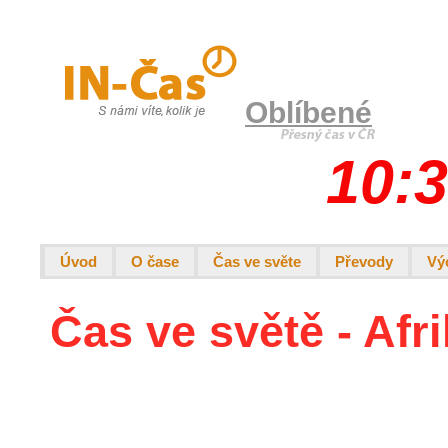
Oblíbené
10:3
Úvod
O čase
Čas ve světe
Převody
Vý
Čas ve světě - Afr