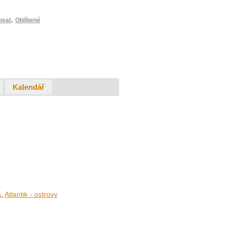
,
ovat
Oblíbené
Kalendář
a
,
Atlantik - ostrovy