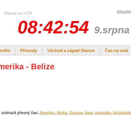
Aktualiz
08:42:55
9.srpna
světe
Převody
Východ a západ Slunce
Čas na web
merika - Belize
e zobrazit přesný čas:
Amerika
,
Afrika
,
Evropa
,
Asia
,
Austrálie
,
Antarktid