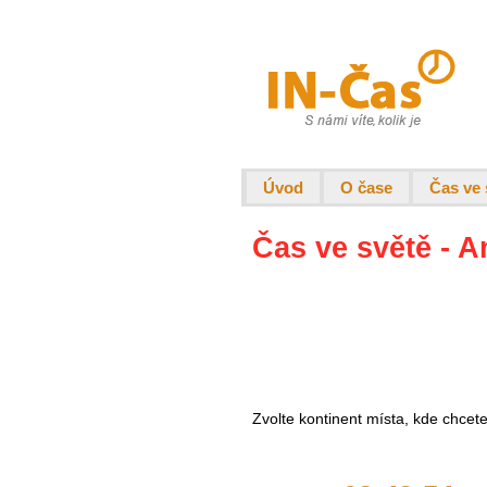
Úvod
O čase
Čas ve 
Čas ve světě - A
Zvolte kontinent místa, kde chcet