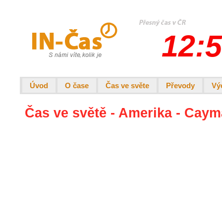
12:5
Úvod
O čase
Čas ve světe
Převody
Vý
Čas ve světě - Amerika - Cay